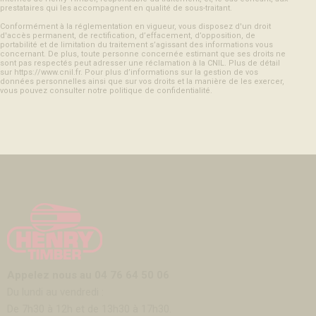
prestataires qui les accompagnent en qualité de sous-traitant.
Conformément à la réglementation en vigueur, vous disposez d'un droit
d'accès permanent, de rectification, d’effacement, d’opposition, de
portabilité et de limitation du traitement s’agissant des informations vous
concernant. De plus, toute personne concernée estimant que ses droits ne
sont pas respectés peut adresser une réclamation à la CNIL. Plus de détail
sur
https://www.cnil.fr
. Pour plus d’informations sur la gestion de vos
données personnelles ainsi que sur vos droits et la manière de les exercer,
vous pouvez consulter
notre politique de confidentialité
.
Appelez nous au 04 76 64 50 06
Du lundi au vendredi :
De 7h30 à 12h et de 13h30 à 17h30.