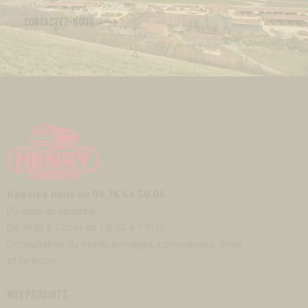
CONTACTEZ-NOUS
Appelez nous au 04 76 64 50 06
Du lundi au vendredi :
De 7h30 à 12h et de 13h30 à 17h30.
Consultation du stock, arrivages, commandes, devis
et livraison.
NOS PRODUITS