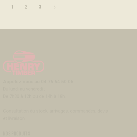
1
>
2
3
Appelez nous au 04 76 64 50 06
Du lundi au vendredi :
De 7h30 à 12h ou de 14h à 18h.
Consultation du stock, arrivages, commandes, devis
et livraison.
NOS PRODUITS