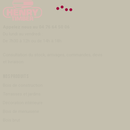
Appelez nous au 04 76 64 50 06
Du lundi au vendredi :
De 7h30 à 12h ou de 14h à 18h.
Consultation du stock, arrivages, commandes, devis
et livraison.
NOS PRODUITS
Bois de construction
Terrasses et jardins
Décoration intérieure
Bois de menuiserie
Bois brut