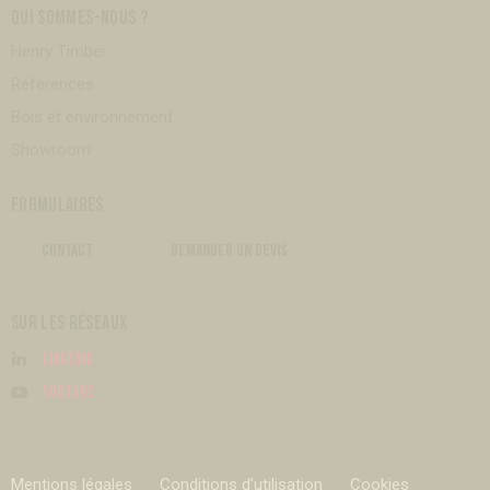
QUI SOMMES-NOUS ?
Henry Timber
Références
Bois et environnement
Showroom
FORMULAIRES
CONTACT
DEMANDER UN DEVIS
SUR LES RÉSEAUX
Linkedin
Youtube
Mentions légales
Conditions d’utilisation
Cookies