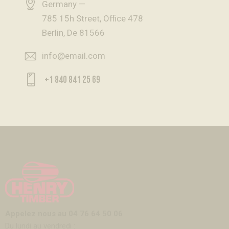
Germany —
785 15h Street, Office 478
Berlin, De 81566
info@email.com
+1 840 841 25 69
Appelez nous au 04 76 64 50 06
Du lundi au vendredi :